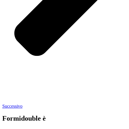
Successivo
Formi
double
è