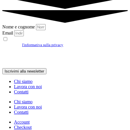
Nome e cognome
Email
Accetto di ricevere informazioni su Formidouble e le sue offerte, dichiaro
di aver letto
l'informativa sulla privacy
e acconsento all'utilizzo dei miei dati
nel sistema di archiviazione secondo quanto stabilito dal regolamento europeo
per la protezione dei dati personali n. 679/2016, GDPR. Potrai cancellare la
registrazione in qualsiasi momento cliccando sul link presente in ogni nostra
email.
Iscrivimi alla newsletter
Chi siamo
Lavora con noi
Contatti
Chi siamo
Lavora con noi
Contatti
Account
Checkout